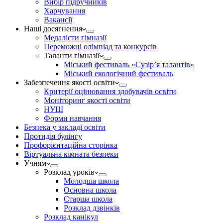
Вибір підручників
Харчування
Вакансії
Наші досягнення
Медалісти гімназії
Переможці олімпіад та конкурсів
Таланти гімназії
Міський фестиваль «Сузір’я талантів»
Міський екологічний фестиваль
Забезпечення якості освіти
Критерії оцінювання здобувачів освіти
Моніторинг якості освіти
НУШ
Форми навчання
Безпека у закладі освіти
Протидія булінгу
Профорієнтаційна сторінка
Віртуальна кімната безпеки
Учням
Розклад уроків
Молодша школа
Основна школа
Старша школа
Розклад дзвінків
Розклад канікул