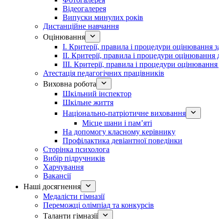
Відеогалерея
Випуски минулих років
Дистанційне навчання
Оцінювання
І. Критерії, правила і процедури оцінювання з
ІІ. Критерії, правила і процедури оцінювання 
ІІІ. Критерії, правила і процедури оцінювання
Атестація педагогічних працівників
Виховна робота
Шкільний інспектор
Шкільне життя
Національно-патріотичне виховання
Місце шани і пам’яті
На допомогу класному керівнику
Профілактика девіантної поведінки
Сторінка психолога
Вибір підручників
Харчування
Вакансії
Наші досягнення
Медалісти гімназії
Переможці олімпіад та конкурсів
Таланти гімназії