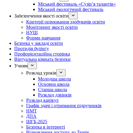
Міський фестиваль «Сузір’я талантів»
Міський екологічний фестиваль
Забезпечення якості освіти
Критерії оцінювання здобувачів освіти
Моніторинг якості освіти
НУШ
Форми навчання
Безпека у закладі освіти
Протидія булінгу
Профорієнтаційна сторінка
Віртуальна кімната безпеки
Учням
Розклад уроків
Молодша школа
Основна школа
Старша школа
Розклад дзвінків
Розклад канікул
Графік здачі і отримання підручників
НМТ
ДПА
ШГБ-2025
Безпека в інтернеті
Відновлення доступу до Teams