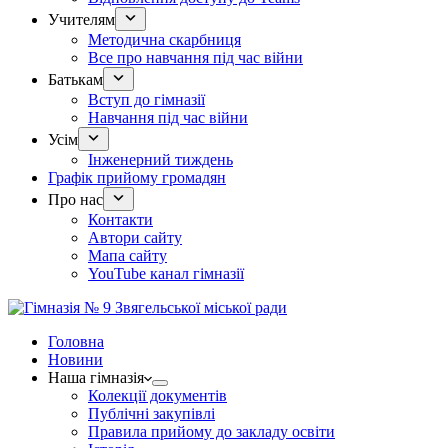
Учителям
Методична скарбниця
Все про навчання під час війни
Батькам
Вступ до гімназії
Навчання під час війни
Усім
Інженерний тиждень
Графік прийому громадян
Про нас
Контакти
Автори сайту
Мапа сайту
YouTube канал гімназії
Головна
Новини
Наша гімназія
Колекції документів
Публічні закупівлі
Правила прийому до закладу освіти