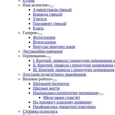
Історія
Наш колектив
Адміністрація гімназії
Команда гімназії
Учителі
Парламент гімназії
Класи
Галерея
Фотогалерея
Відеогалерея
Випуски минулих років
Дистанційне навчання
Оцінювання
І. Критерії, правила і процедури оцінювання з
ІІ. Критерії, правила і процедури оцінювання 
ІІІ. Критерії, правила і процедури оцінювання
Атестація педагогічних працівників
Виховна робота
Шкільний інспектор
Шкільне життя
Національно-патріотичне виховання
Місце шани і пам’яті
На допомогу класному керівнику
Профілактика девіантної поведінки
Сторінка психолога