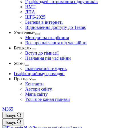
Графік здачі і отримання підручників
НМТ
ДПА
ШГБ-2025
Безпека в інтернеті
Відновлення доступу до Teams
Учителям
Методична скарбниця
Все про навчання під час війни
Батькам
Вступ до гімназії
Навчання під час війни
Усім
Інженерний тиждень
Графік прийому громадян
Про нас
Контакти
Автори сайту
Мапа сайту
YouTube канал гімназії
M365
Пошук
Пошук