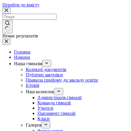
Перейти до вмісту
Немає результатів
Головна
Новини
Наша гімназія
Колекції документів
Публічні закупівлі
Правила прийому до закладу освіти
Історія
Наш колектив
Адміністрація гімназії
Команда гімназії
Учителі
Парламент гімназії
Класи
Галерея
Фотогалерея